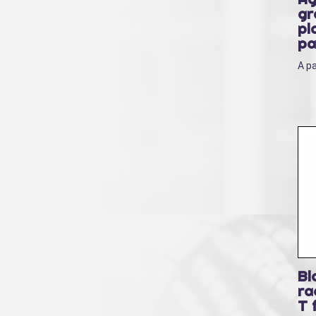
gr
pl
pa
A pa
Bl
ra
T 