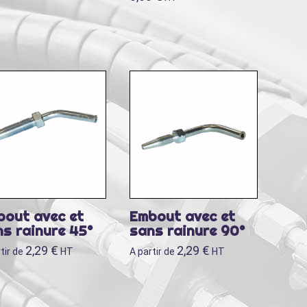
bout avec et
Embout avec et
s rainure 45°
sans rainure 90°
2,29
€
2,29
€
tir de
HT
A partir de
HT