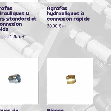
rafes
Agrafes
drauliques 4
hydrauliques à
rs standard et
connexion rapide
connexion
30,00
€
HT
pide
4,88
€
tir de
HT
gues de
Bicone