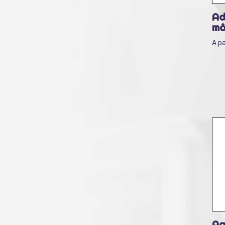
Ad
mâ
A pa
Ag