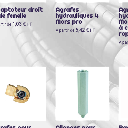
aptateur droit
Agrafes
Ag
le femelle
hydrauliques 4
hy
Mors pro
Mo
1,03
€
rtir de
HT
à 
6,42
€
A partir de
HT
ra
A par
rafes pour
Allonges pour
Ba