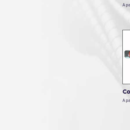
A pa
Co
A pa