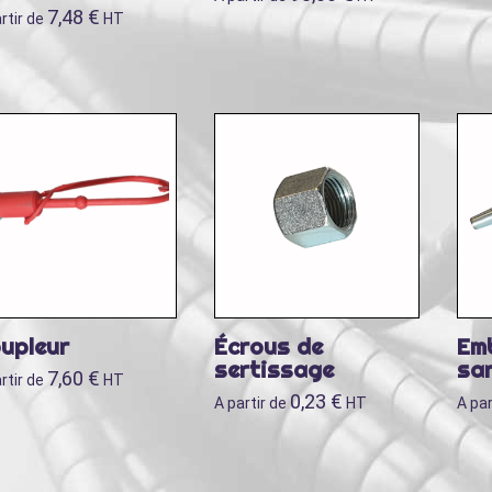
7,48
€
rtir de
HT
upleur
Écrous de
Em
sertissage
san
7,60
€
rtir de
HT
0,23
€
A partir de
HT
A par