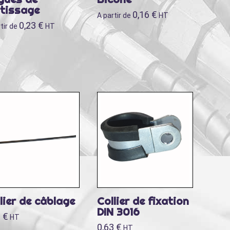
rtissage
0,16
€
A partir de
HT
0,23
€
tir de
HT
lier de câblage
Collier de fixation
DIN 3016
6
€
HT
0,63
€
HT