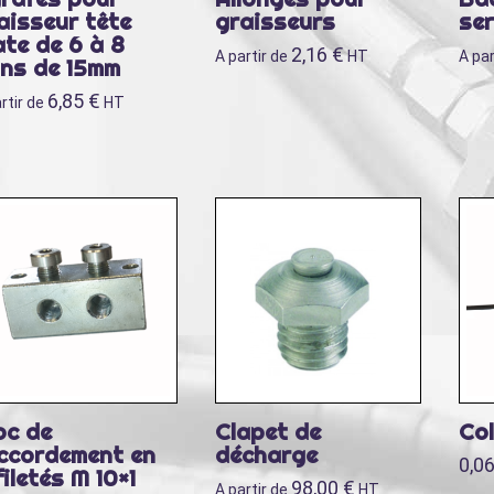
aisseur tête
graisseurs
se
ate de 6 à 8
2,16
€
A partir de
HT
A par
ns de 15mm
6,85
€
rtir de
HT
oc de
Clapet de
Col
ccordement en
décharge
0,0
filetés M 10×1
98,00
€
A partir de
HT