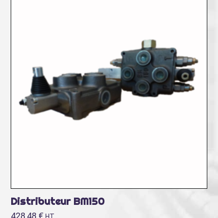
Distributeur BM150
428,48
€
HT