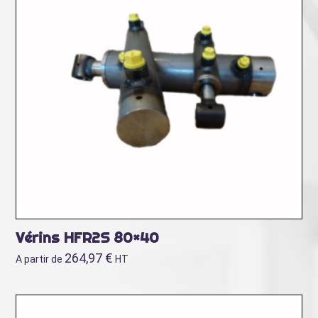
Vérins HFR2S 80×40
264,97
€
A partir de
HT