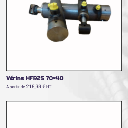
Vérins HFR2S 70×40
218,38
€
A partir de
HT