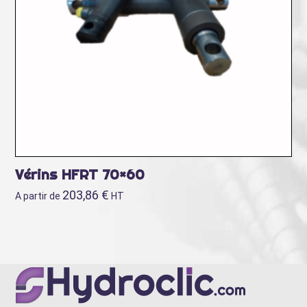
Vérins HFRT 70×60
203,86
€
A partir de
HT