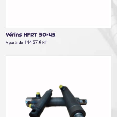
Vérins HFRT 50×45
144,57
€
A partir de
HT