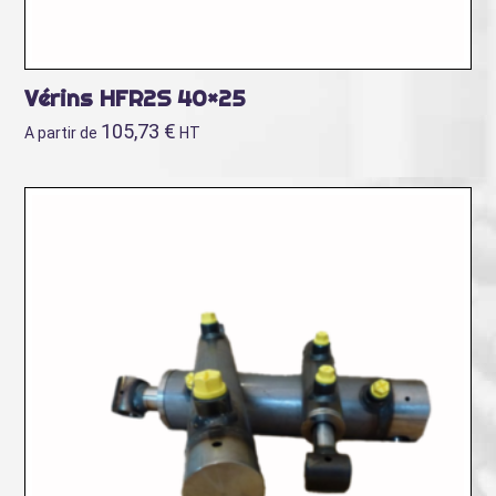
Vérins HFR2S 40×25
105,73
€
A partir de
HT