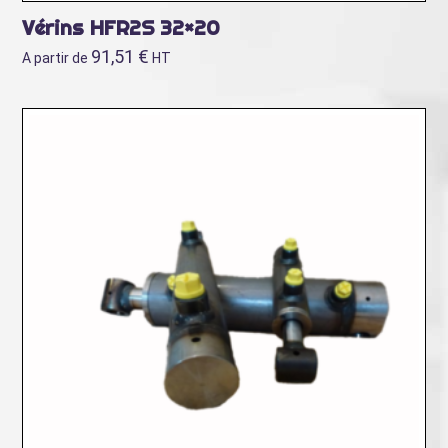
Vérins HFR2S 32×20
91,51
€
A partir de
HT