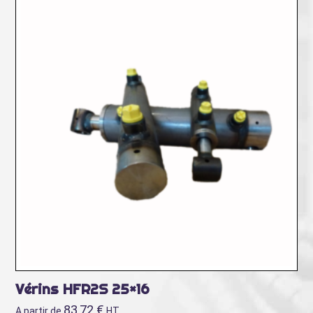
Vérins HFR2S 25×16
83,72
€
A partir de
HT