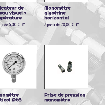
icateur de
Manomètre
eau visuel +
glycérine
mpérature
horizontal
6,00
€
20,00
€
tir de
HT
A partir de
HT
nomètre
Prise de pression
tical Ø63
manomètre