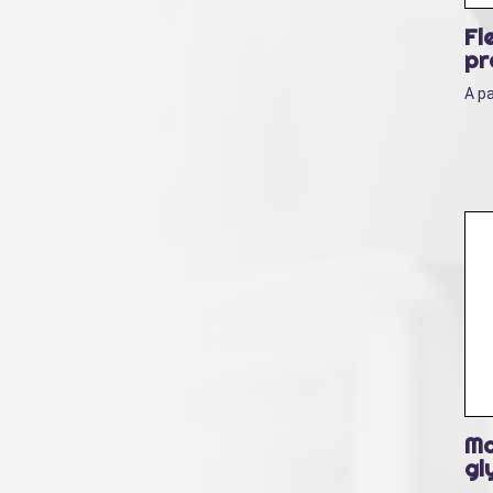
Fl
pr
A pa
Ma
gl