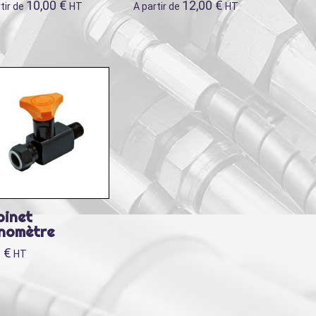
10,00
€
12,00
€
tir de
HT
A partir de
HT
binet
nomètre
0
€
HT