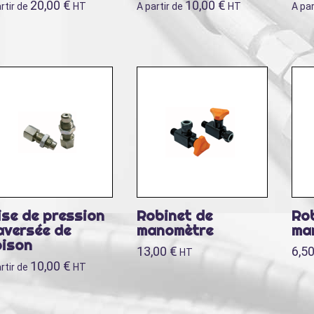
20,00
€
10,00
€
rtir de
HT
A partir de
HT
A par
ise de pression
Robinet de
Ro
aversée de
manomètre
ma
oison
13,00
€
6,5
HT
10,00
€
rtir de
HT