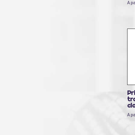
A pa
Pr
tr
cl
A pa