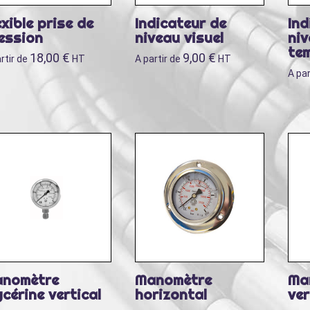
exible prise de
Indicateur de
Ind
ession
niveau visuel
niv
te
18,00
€
9,00
€
rtir de
HT
A partir de
HT
A par
nomètre
Manomètre
Ma
ycérine vertical
horizontal
ver