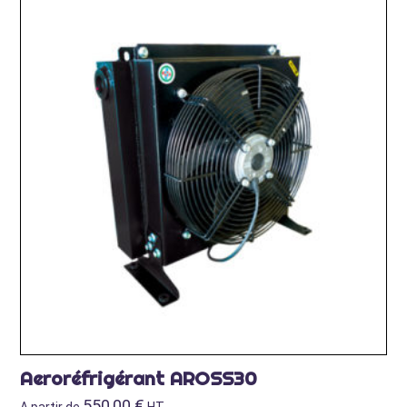
Aeroréfrigérant AROSS30
550,00
€
A partir de
HT