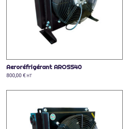
Aeroréfrigérant AROSS40
800,00
€
HT