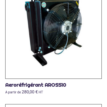
Aeroréfrigérant AROSS10
280,00
€
A partir de
HT