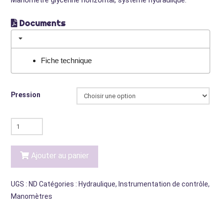
Documents
Fiche technique
Pression
quantité
de
Manomètre
Ajouter au panier
glycérine
horizontal
UGS :
ND
Catégories :
Hydraulique
,
Instrumentation de contrôle
,
Manomètres