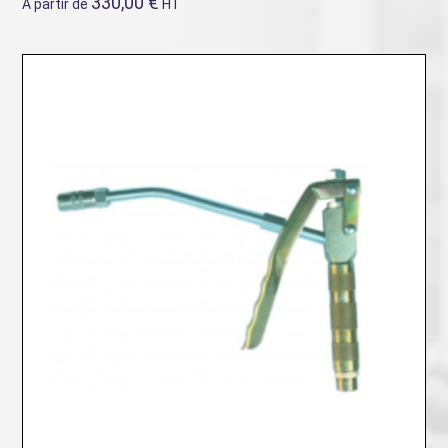
330,00
€
A partir de
HT