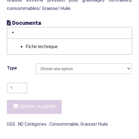
consommables/ Graisse/ Huile.
Documents
Fiche technique
Type
quantité
de
Graisse
Ajouter au panier
extrême
pression
UGS :
ND
Catégories :
Consommable
,
Graisse/ Huile
pour
graissages