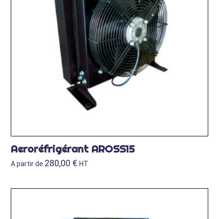
Aeroréfrigérant AROSS15
280,00
€
A partir de
HT