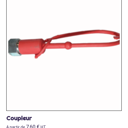
Coupleur
7,60
€
A partir de
HT