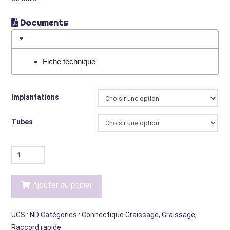
Documents
Fiche technique
Implantations
Tubes
quantité
de
Raccords
Ajouter au panier
à
vis
UGS :
ND
Catégories :
Connectique Graissage
,
Graissage
,
droit
Raccord rapide