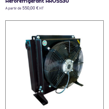
Aeroréfrigérant AROSS30
550,00
€
A partir de
HT