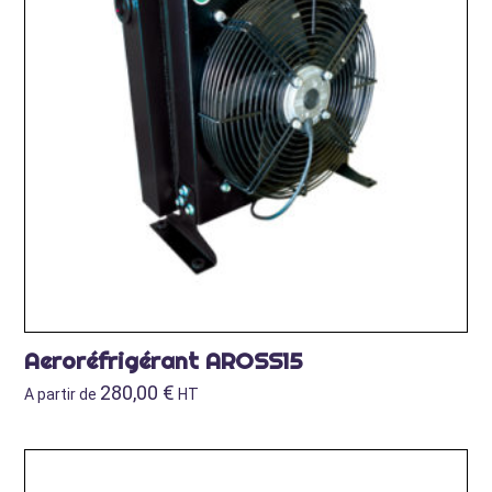
Aeroréfrigérant AROSS15
280,00
€
A partir de
HT