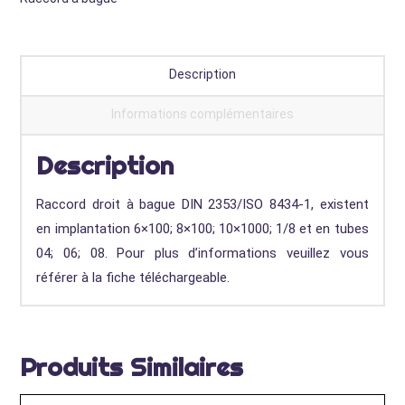
DIN
2353/ISO
8434-
1
Description
Informations complémentaires
Description
Raccord droit à bague DIN 2353/ISO 8434-1, existent
en implantation 6×100; 8×100; 10×1000; 1/8 et en tubes
04; 06; 08. Pour plus d’informations veuillez vous
référer à la fiche téléchargeable.
Produits Similaires