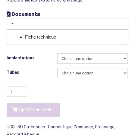
Documents
Fiche technique
Implantations
Tubes
quantité
de
Raccords
Ajouter au panier
droits
à
UGS :
ND
Catégories :
Connectique Graissage
,
Graissage
,
bague
Raccord à bague