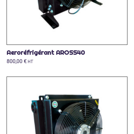
Aeroréfrigérant AROSS40
800,00
€
HT