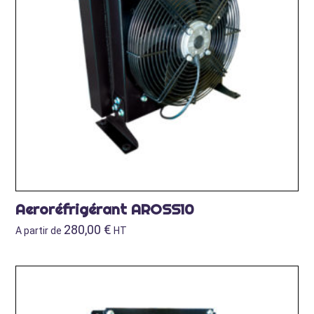
Aeroréfrigérant AROSS10
280,00
€
A partir de
HT